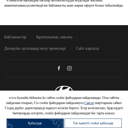
*Ұсынылған науқандық бағалар автокөліктердің модельдік жылына,
жиынтығының қолжетімдігіне байланысты және жария оферта болып табылмайды.
Байланыстар
Құпиялылық саясаты
Дилерлік орталыққа келу ережелері
Сайт картасы
www.hyundai-ekibastuz.kz сайты cookie файлдарын пайдаланады. Осы сайтты
© 2026 Hyundai Motor Company
пайдалана отырып, Сіз cookie файлдарын пайдалануға
Саясат
шарттарына сәйкес
Сіздің дербес деректеріңізді өңдеуге келісім бересіз. Егер келіспесеңіз, браузердегі
баптауларды өзгертіп, cookie файлдарын пайдаланудан бас тарта аласыз.
Қабылдау
Тек қажетті cookie қабылдау