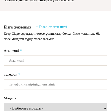
келген Hyundai ресми Дилері жүзеге асырады.
Бізге жазыңыз
* Талап етілген шеті
Егер Сізде сұрақтар немесе ұсыныстар болса, бізге жазыңыз, біз
сізге міндетті түрде хабарласамыз!
Аты-жөні
*
Телефон
*
Модель