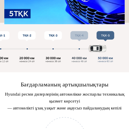
Бағдарламаның артықшылықтары
Hyundai ресми дилерлерінің автокөлікке жоспарлы техникалық
қызмет көрсетуі
— автокөлікті ұзақ уақыт және ақаусыз пайдаланудың кепілі