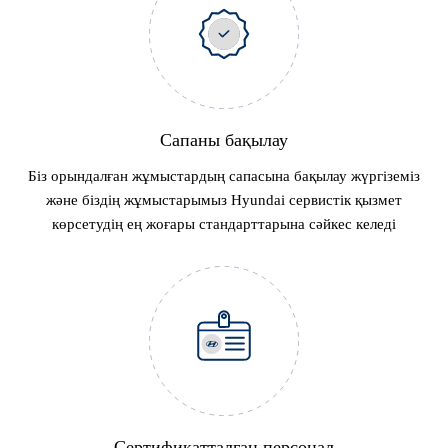
Сапаны бақылау
Біз орындалған жұмыстардың сапасына бақылау жүргіземіз
және біздің жұмыстарымыз Hyundai сервистік қызмет
көрсетудің ең жоғары стандарттарына сәйкес келеді
Сертификатталған персонал