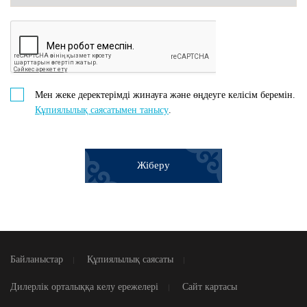
Мен жеке деректерімді жинауға және өңдеуге келісім беремін.
Құпиялылық саясатымен танысу
.
Жіберу
Байланыстар
Құпиялылық саясаты
Дилерлік орталыққа келу ережелері
Сайт картасы