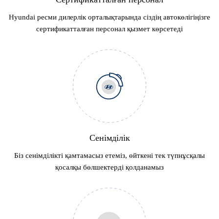
Hyundai ресми дилерлік орталықтарында сіздің автокөлігіңізге
сертификатталған персонал қызмет көрсетеді
Сенімділік
Біз сенімділікті қамтамасыз етеміз, өйткені тек түпнұсқалы
қосалқы бөлшектерді қолданамыз