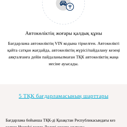
Автокөліктің жоғары қалдық құны
Бағдарлама автокөліктің VIN кодына тіркелген. Автокөлікті
қайта сатқан жағдайда, автокөліктің жүрісі/пайдалану кезеңі
аяқталғанға дейін пайдаланылмаған ТҚК автокөліктің жаңа
иесіне ауысады.
5 ТҚК бағдарламасының шарттары
Бағдарлама бойынша ТҚК-ді Қазақстан Республикасындағы кез