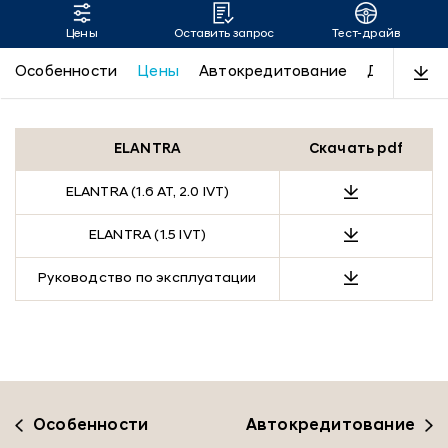
Цены
Оставить запрос
Тест-драйв
ELANTRA
Особенности
Цены
Автокредитование
Дизайн
ELANTRA
Скачать pdf
ELANTRA (1.6 AT, 2.0 IVT)
ELANTRA (1.5 IVT)
Руководство по эксплуатации
Особенности
Автокредитование