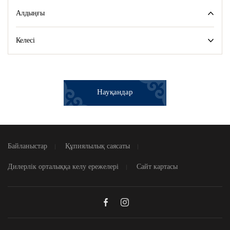
Алдыңғы
Келесі
Науқандар
Байланыстар
Құпиялылық саясаты
Дилерлік орталыққа келу ережелері
Сайт картасы