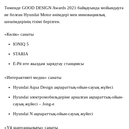
Төменде GOOD DESIGN Awards 2021 байқауында мойындауға
ие болған Hyundai Motor өнімдері мен инновациялық
шешімдерінің тізімі берілген.
«Көлік» санаты
IONIQ 5
STARIA
E-Pit өте жылдам зарядтау станциясы
«Интерактивті медиа» санаты
Hyundai Aqua Design ақпараттық-ойын-сауық жүйесі
Hyundai электромобильдеріне арналған ақпараттық-ойын-
сауық жүйесі – Jong-e
Hyundai N ақпараттық-ойын-сауық жүйесі
«Үй шаруашылығы» санаты