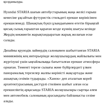
қолданылды.
Hyundai STARIA шағын автобустарының жаңа желісі ғарыш
кемесіне ұқсайтын футуристік стильдегі ерекше көрінісімен
ерекшеленеді. Шанақтың бүкіл ұзындығымен өтетін бірыңғай
қисық сызық ғарыштан қараған кезде күннің шығуы кезінде
Жердің көкжиегін жарықтандыратын жарық жолағын еске
салады.
Дизайны круиздік лайнердің салонымен шабыттанған STARIA
минивэнінің кең интерьерінде жолаушылардың жайлылығы мен
жүргізуші үшін ыңғайлылыққа бағытталған ерекше атмосфера
орнаған. Төменгі терезе сызығы және бүйірлердегі үлкен
панорамалық терезелер жалпы көріністі жақсартады және
ашықтық сезімін тудырады. «Ханок» деп аталатын корей
архитектурасының дәстүрлі стилінен шабыт алған осы
ерекшеліктің арқасында STARIA жолаушылары сыртқы әлем
мен автомобиль салонының арасындағы байланысты сезіне
алады.