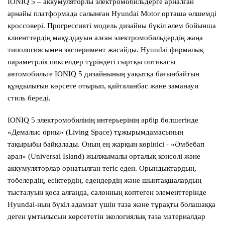
IONIQ 5 – аккумуляторлы электромобильдерге арналған
арнайы платформада салынған Hyundai Motor орташа өлшемді
кроссовері. Прогрессивті модель дизайны бүкіл әлем бойынша
клиенттердің мақұлдауын алған электромобильдердің жаңа
типологиясымен эксперимент жасайды. Hyundai фирмалық
параметрлік пикселдер түріндегі сыртқы оптикасы
автомобильге IONIQ 5 дизайнының уақытқа бағынбайтын
құндылығын көрсете отырып, қайталанбас және заманауи
стиль береді.
IONIQ 5 электромобилінің интерьерінің әрбір бөлшегінде
«Демалыс орны» (Living Space) тұжырымдамасының
тақырыбы байқалады. Оның ең жарқын көрінісі - «Әмбебап
арал» (Universal Island) жылжымалы орталық консолі және
аккумуляторлар орнатылған тегіс еден. Орындықтардың,
төбелердің, есіктердің, едендердің және шынтақшалардың
тысталуын қоса алғанда, салонның көптеген элементтерінде
Hyundai-ның бүкіл адамзат үшін таза және тұрақты болашаққа
деген ұмтылысын көрсететін экологиялық таза материалдар