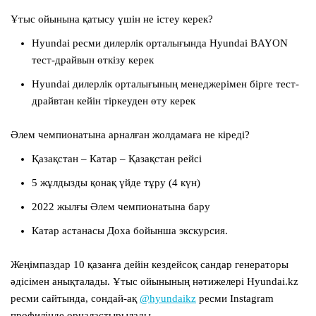
Ұтыс ойынына қатысу үшін не істеу керек?
Hyundai ресми дилерлік орталығында Hyundai BAYON
тест-драйвын өткізу керек
Hyundai дилерлік орталығының менеджерімен бірге тест-
драйвтан кейін тіркеуден өту керек
Әлем чемпионатына арналған жолдамаға не кіреді?
Қазақстан – Катар – Қазақстан рейсі
5 жұлдызды қонақ үйде тұру (4 күн)
2022 жылғы Әлем чемпионатына бару
Катар астанасы Доха бойынша экскурсия.
Жеңімпаздар 10 қазанға дейін кездейсоқ сандар генераторы
әдісімен анықталады. Ұтыс ойынының нәтижелері Hyundai.kz
ресми сайтында, сондай-ақ
@hyundaikz
ресми Instagram
профилінде орналастырылады.