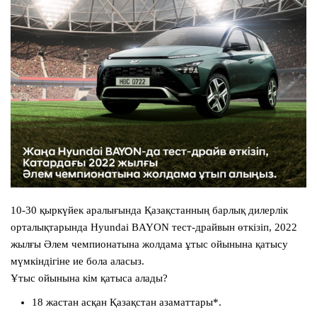
10-30 қыркүйек аралығында Қазақстанның барлық дилерлік
орталықтарында
Hyundai BAYON
тест-драйвын өткізіп, 2022
жылғы Әлем чемпионатына жолдама ұтыс ойынына қатысу
мүмкіндігіне ие бола аласыз.
Ұтыс ойынына кім қатыса алады?
18 жастан асқан Қазақстан азаматтары*.