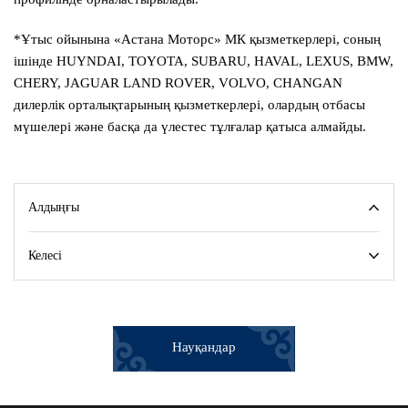
*Ұтыс ойынына «Астана Моторс» МК қызметкерлері, соның
ішінде HUYNDAI, TOYOTA, SUBARU, HAVAL, LEXUS, BMW,
CHERY, JAGUAR LAND ROVER, VOLVO, CHANGAN
дилерлік орталықтарының қызметкерлері, олардың отбасы
мүшелері және басқа да үлестес тұлғалар қатыса алмайды.
Алдыңғы
Келесі
Науқандар