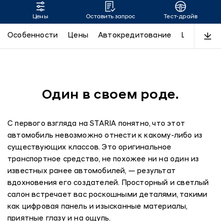
Цены
Оставить запрос
Тест-драйв
Travel/Business Hyundai Staria
Особенности
Цены
Автокредитование
LUXE
Пр
Один в своем роде.
С первого взгляда на STARIA понятно, что этот
автомобиль невозможно отнести к какому-либо из
существующих классов. Это оригинальное
транспортное средство, не похожее ни на один из
известных ранее автомобилей, — результат
вдохновения его создателей. Просторный и светлый
салон встречает вас роскошными деталями, такими
как цифровая панель и изысканные материалы,
приятные глазу и на ощупь.