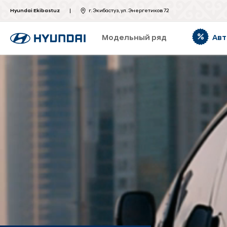
Hyundai Ekibastuz
г. Экибастуз, ул. Энергетиков 72
Модельный ряд
Авт