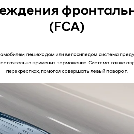
еждения фронталь
(FCA)
втомобилем, пешеходом или велосипедом система пре
мостоятельно применит торможение. Система также оп
перекрестках, помогая совершать левый поворот.