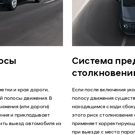
лосы
Система пре
столкновений
тки и края дороги,
Если после включения ук
й полосы движения. В
полосу движения существ
ижения (или дороги)
находящимся сзади сбоку
ения и прикладывает
этого риск столкновения
ить выезд автомобиля из
применяет корректирующи
при выезде с места пара