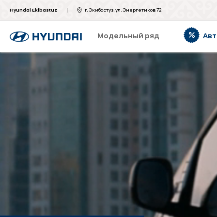
Hyundai Ekibastuz
г. Экибастуз, ул. Энергетиков 72
Модельный ряд
Авт